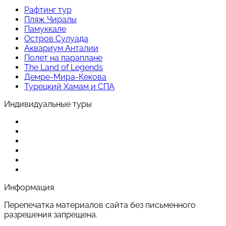
Рафтинг тур
Пляж Чиралы
Памуккале
Остров Сулуада
Аквариум Анталии
Полет на параплане
The Land of Legends
Демре-Мира-Кекова
Турецкий Хамам и СПА
Индивидуальные туры
Информация
Перепечатка материалов сайта без письменного
разрешения запрещена.